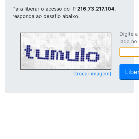
Para liberar o acesso
do IP
216.73.217.104
,
responda ao desafio abaixo.
Digite 
lado no
[trocar imagem]