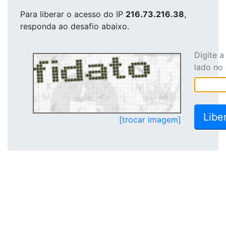
Para liberar o acesso
do IP
216.73.216.38
,
responda ao desafio abaixo.
Digite 
lado no
[trocar imagem]